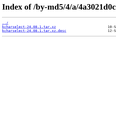
Index of /by-md5/4/a/4a3021d0
../
kcharselect-24.08.1.tar.xz
kcharselect-24.08.1.tar.xz.desc