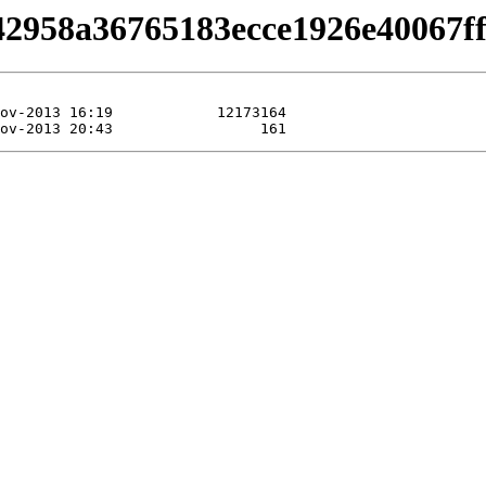
/b42958a36765183ecce1926e40067ff