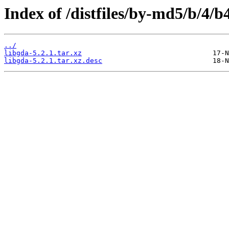
Index of /distfiles/by-md5/b/4
../
libgda-5.2.1.tar.xz
libgda-5.2.1.tar.xz.desc